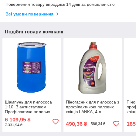
Повернення товару впродовж 14 днів за домовленістю
Всі умови повернення
Подібні товари компанії
Шампунь для пилососа
Піногасник для пилососа з
Піно
1:10. З антистатиком.
профілактикою пилових
проф
Профілактика пилових
кліщів LANKA, 4 л
кліщ
кліщів LANKA 200 л
6 109,95
₴
490,36
185
₴
588,34 ₴
7 331,94 ₴