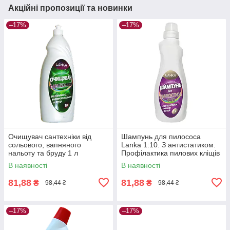
Акційні пропозиції та новинки
–17%
–17%
Очищувач сантехніки від
Шампунь для пилососа
сольового, вапняного
Lanka 1:10. З антистатиком.
нальоту та бруду 1 л
Профілактика пилових кліщів
1 л
В наявності
В наявності
81,88
81,88
₴
₴
98,44 ₴
98,44 ₴
–17%
–17%