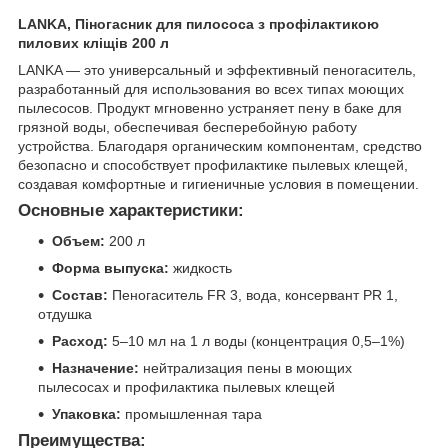
LANKA, Піногасник для пилососа з профілактикою
пилових кліщів 200 л
LANKA — это универсальный и эффективный пеногаситель,
разработанный для использования во всех типах моющих
пылесосов. Продукт мгновенно устраняет пену в баке для
грязной воды, обеспечивая бесперебойную работу
устройства. Благодаря органическим компонентам, средство
безопасно и способствует профилактике пылевых клещей,
создавая комфортные и гигиеничные условия в помещении.
Основные характеристики:
Объем:
200 л
Форма выпуска:
жидкость
Состав:
Пеногаситель FR 3, вода, консервант PR 1,
отдушка
Расход:
5–10 мл на 1 л воды (концентрация 0,5–1%)
Назначение:
нейтрализация пены в моющих
пылесосах и профилактика пылевых клещей
Упаковка:
промышленная тара
Преимущества: