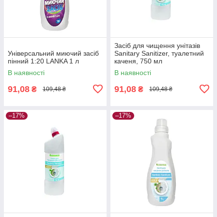
Засіб для чищення унітазів
Універсальний миючий засіб
Sanitary Sanitizer, туалетний
пінний 1:20 LANKA 1 л
каченя, 750 мл
В наявності
В наявності
91,08
91,08
₴
₴
109,48 ₴
109,48 ₴
–17%
–17%