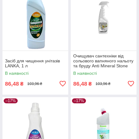
Очищувач сантехніки від
Засіб для чищення унітазів
сольового вапняного нальоту
LANKA, 1 л
та бруду Anti Mineral Stone
500 мл
В наявності
В наявності
86,48
86,48
₴
₴
103,96 ₴
103,96 ₴
–17%
–17%