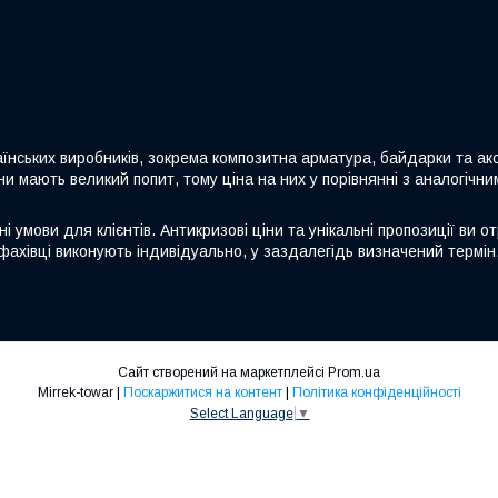
аїнських виробників, зокрема композитна арматура, байдарки та акс
ни мають великий попит, тому ціна на них у порівнянні з аналогічн
 умови для клієнтів. Антикризові ціни та унікальні пропозиції ви о
фахівці виконують індивідуально, у заздалегідь визначений термін
Сайт створений на маркетплейсі
Prom.ua
Mirrek-towar |
Поскаржитися на контент
|
Політика конфіденційності
Select Language
▼