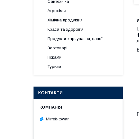
Сантехніка
Агрохімія
Хімічна продукція
У
Краса та здоров'я
ф
Продукти харчування, напої
д
Зоотоварі
Піжами
Туризм
КОНТАКТИ
Mirrek-towar