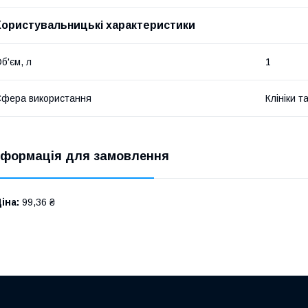
Користувальницькі характеристики
б'єм, л
1
фера використання
Клініки т
нформація для замовлення
іна:
99,36 ₴