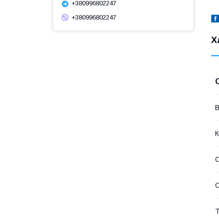
+380996802247
+380996802247
Х
В
К
О
О
Т