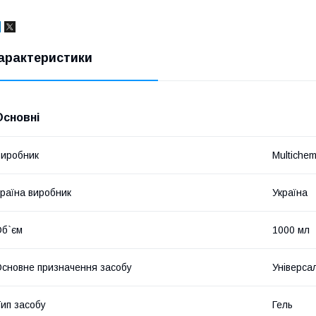
арактеристики
Основні
иробник
Multiche
раїна виробник
Україна
б`єм
1000 мл
сновне призначення засобу
Універса
ип засобу
Гель