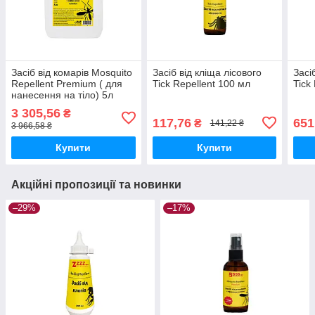
Засіб від комарів Mosquito
Засіб від кліща лісового
Засі
Repellent Premium ( для
Tick Repellent 100 мл
Tick
нанесення на тіло) 5л
3 305,56
₴
117,76
651
₴
141,22 ₴
3 966,58 ₴
Купити
Купити
Акційні пропозиції та новинки
–29%
–17%