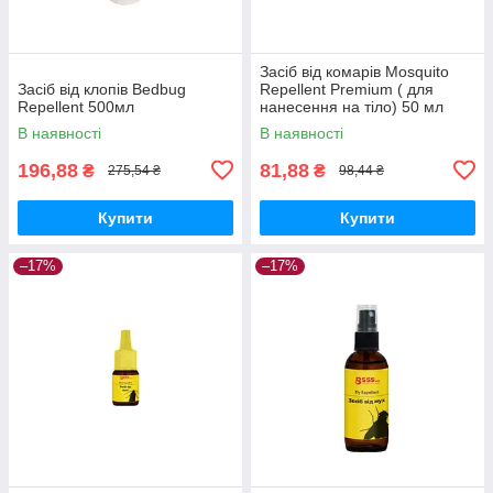
Засіб від комарів Mosquito
Засіб від клопів Bedbug
Repellent Premium ( для
Repellent 500мл
нанесення на тіло) 50 мл
В наявності
В наявності
196,88
81,88
₴
₴
275,54 ₴
98,44 ₴
Купити
Купити
–17%
–17%