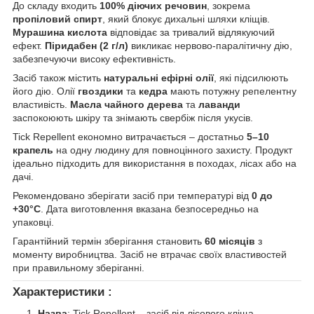
До складу входить
100% діючих речовин
, зокрема
пропіловий спирт
, який блокує дихальні шляхи кліщів.
Мурашина кислота
відповідає за тривалий відлякуючий
ефект.
Піридабен (2 г/л)
викликає нервово-паралітичну дію,
забезпечуючи високу ефективність.
Засіб також містить
натуральні ефірні олії
, які підсилюють
його дію. Олії
гвоздики
та
кедра
мають потужну репелентну
властивість.
Масла чайного дерева
та
лаванди
заспокоюють шкіру та знімають свербіж після укусів.
Tick Repellent економно витрачається – достатньо
5–10
крапель
на одну людину для повноцінного захисту. Продукт
ідеально підходить для використання в походах, лісах або на
дачі.
Рекомендовано зберігати засіб при температурі від
0 до
+30°C
. Дата виготовлення вказана безпосередньо на
упаковці.
Гарантійний термін зберігання становить
60 місяців
з
моменту виробництва. Засіб не втрачає своїх властивостей
при правильному зберіганні.
Характеристики :
Назва
: Tick Repellent – засіб від лісового кліща