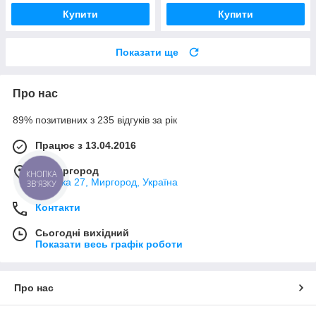
Купити
Купити
Показати ще
Про нас
89% позитивних з 235 відгуків за рік
Працює з 13.04.2016
м. Миргород
КНОПКА
Ткацька 27, Миргород, Україна
ЗВ'ЯЗКУ
Контакти
Сьогодні вихідний
Показати весь графік роботи
Про нас