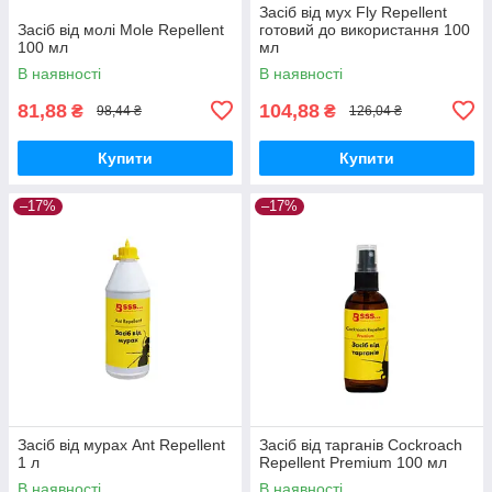
Засіб від мух Fly Repellent
Засіб від молі Mole Repellent
готовий до використання 100
100 мл
мл
В наявності
В наявності
81,88
104,88
₴
₴
98,44 ₴
126,04 ₴
Купити
Купити
–17%
–17%
Засіб від мурах Ant Repellent
Засіб від тарганів Cockroach
1 л
Repellent Premium 100 мл
В наявності
В наявності