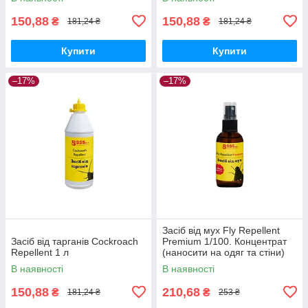
150,88
150,88
₴
₴
181,24 ₴
181,24 ₴
Купити
Купити
–17%
–17%
Засіб від мух Fly Repellent
Засіб від тарганів Cockroach
Premium 1/100. Концентрат
Repellent 1 л
(наносити на одяг та стіни)
50 мл
В наявності
В наявності
150,88
210,68
₴
₴
181,24 ₴
253 ₴