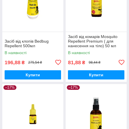
Засіб від комарів Mosquito
Засіб від клопів Bedbug
Repellent Premium ( для
Repellent 500мл
нанесення на тіло) 50 мл
В наявності
В наявності
196,88
81,88
₴
₴
275,54 ₴
98,44 ₴
Купити
Купити
–17%
–17%