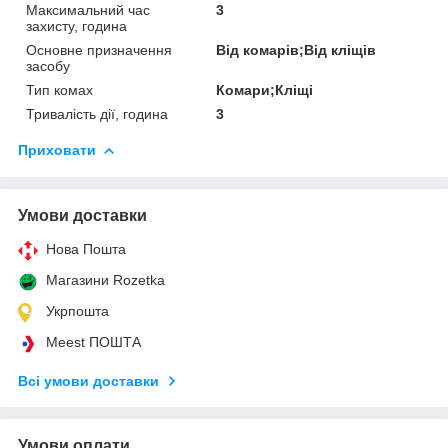
Максимальний час
3
захисту, година
Основне призначення
Від комарів;Від кліщів
засобу
Тип комах
Комари;Кліщі
Тривалість дії, година
3
Приховати
Умови доставки
Нова Пошта
Магазини Rozetka
Укрпошта
Meest ПОШТА
Всі умови доставки
Умови оплати