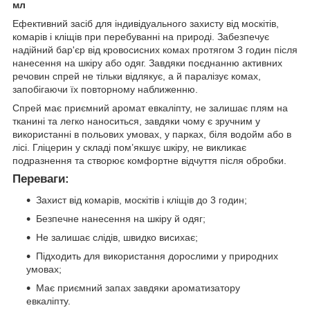
мл
Ефективний засіб для індивідуального захисту від москітів,
комарів і кліщів при перебуванні на природі. Забезпечує
надійний бар'єр від кровосисних комах протягом 3 годин після
нанесення на шкіру або одяг. Завдяки поєднанню активних
речовин спрей не тільки відлякує, а й паралізує комах,
запобігаючи їх повторному наближенню.
Спрей має приємний аромат евкаліпту, не залишає плям на
тканині та легко наноситься, завдяки чому є зручним у
використанні в польових умовах, у парках, біля водойм або в
лісі. Гліцерин у складі пом’якшує шкіру, не викликає
подразнення та створює комфортне відчуття після обробки.
Переваги:
Захист від комарів, москітів і кліщів до 3 годин;
Безпечне нанесення на шкіру й одяг;
Не залишає слідів, швидко висихає;
Підходить для використання дорослими у природних
умовах;
Має приємний запах завдяки ароматизатору
евкаліпту.