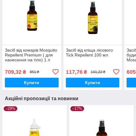
Засіб від комарів Mosquito
Засіб від кліща лісового
Засі
Repellent Premium ( для
Tick Repellent 100 мл
буди
нанесення на тіло) 1 л
Mosq
Конц
709,32
117,76
605
₴
₴
851 ₴
141,22 ₴
Купити
Купити
Акційні пропозиції та новинки
–29%
–17%