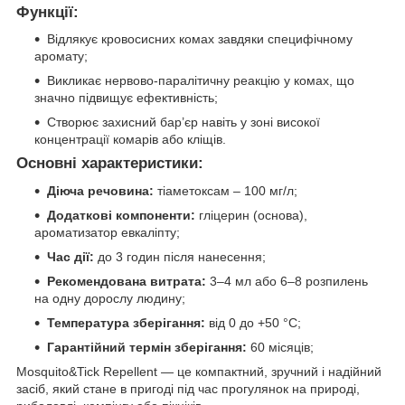
Функції:
Відлякує кровосисних комах завдяки специфічному
аромату;
Викликає нервово-паралітичну реакцію у комах, що
значно підвищує ефективність;
Створює захисний бар’єр навіть у зоні високої
концентрації комарів або кліщів.
Основні характеристики:
Діюча речовина:
тіаметоксам – 100 мг/л;
Додаткові компоненти:
гліцерин (основа),
ароматизатор евкаліпту;
Час дії:
до 3 годин після нанесення;
Рекомендована витрата:
3–4 мл або 6–8 розпилень
на одну дорослу людину;
Температура зберігання:
від 0 до +50 °C;
Гарантійний термін зберігання:
60 місяців;
Mosquito&Tick Repellent — це компактний, зручний і надійний
засіб, який стане в пригоді під час прогулянок на природі,