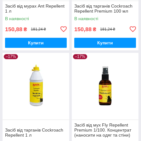
Засіб від мурах Ant Repellent
Засіб від тарганів Cockroach
1 л
Repellent Premium 100 мл
В наявності
В наявності
150,88
150,88
₴
₴
181,24 ₴
181,24 ₴
Купити
Купити
–17%
–17%
Засіб від мух Fly Repellent
Засіб від тарганів Cockroach
Premium 1/100. Концентрат
Repellent 1 л
(наносити на одяг та стіни)
50 мл