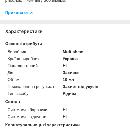
риболовлі, кемпінгу або пікніків.
Приховати
Характеристики
Основні атрибути
Виробник
Multichem
Країна виробник
Україна
Гіпоалергенний
Ні
Дія
Захисне
Об`єм
10 мл
Призначення і результат
Захист від укусів
Тип засобу
Рідина
Состав
Синтетичні барвники
Ні
Синтетичні віддушки
Ні
Користувальницькі характеристики