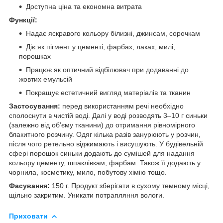
Доступна ціна та економна витрата
Функції:
Надає яскравого кольору білизні, джинсам, сорочкам
Діє як пігмент у цементі, фарбах, лаках, милі,
порошках
Працює як оптичний відбілювач при додаванні до
жовтих емульсій
Покращує естетичний вигляд матеріалів та тканин
Застосування:
перед використанням речі необхідно
сполоснути в чистій воді. Далі у воді розводять 3–10 г синьки
(залежно від об’єму тканини) до отримання рівномірного
блакитного розчину. Одяг кілька разів занурюють у розчин,
після чого ретельно віджимають і висушують. У будівельній
сфері порошок синьки додають до сумішей для надання
кольору цементу, шпаклівкам, фарбам. Також її додають у
чорнила, косметику, мило, побутову хімію тощо.
Фасування:
150 г. Продукт зберігати в сухому темному місці,
щільно закритим. Уникати потрапляння вологи.
Приховати