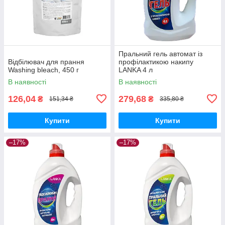
Пральний гель автомат із
Відбілювач для прання
профілактикою накипу
Washing bleach, 450 г
LANKA 4 л
В наявності
В наявності
126,04
279,68
₴
₴
151,34 ₴
335,80 ₴
Купити
Купити
–17%
–17%