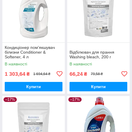
Кондиціонер пом'якшувач
білизни Conditioner &
Відбілювач для прання
Softener, 4 л
Washing bleach, 200 г
В наявності
В наявності
1 303,64
66,24
₴
₴
1 694,64 ₴
79,58 ₴
Купити
Купити
–17%
–17%