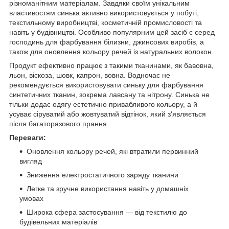
різноманітним матеріалам. Завдяки своїм унікальним
властивостям синька активно використовується у побуті,
текстильному виробництві, косметичній промисловості та
навіть у будівництві. Особливо популярним цей засіб є серед
господинь для фарбування білизни, джинсових виробів, а
також для оновлення кольору речей із натуральних волокон.
Продукт ефективно працює з такими тканинами, як бавовна,
льон, віскоза, шовк, капрон, вовна. Водночас не
рекомендується використовувати синьку для фарбування
синтетичних тканин, зокрема лавсану та нітрону. Синька не
тільки додає одягу естетично привабливого кольору, а й
усуває сіруватий або жовтуватий відтінок, який з'являється
після багаторазового прання.
Переваги:
Оновлення кольору речей, які втратили первинний
вигляд
Зниження електростатичного заряду тканини
Легке та зручне використання навіть у домашніх
умовах
Широка сфера застосування — від текстилю до
будівельних матеріалів