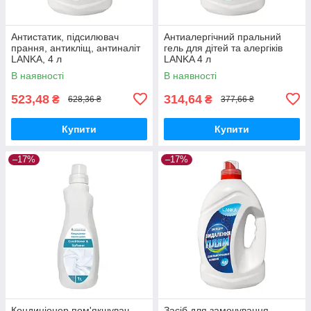
Антистатик, підсилювач
Антиалергічний пральний
прання, антикліщ, антиналіт
гель для дітей та алергіків
LANKA, 4 л
LANKA 4 л
В наявності
В наявності
523,48
314,64
₴
₴
628,36 ₴
377,66 ₴
Купити
Купити
–17%
–17%
Кондиціонер пом'якшувач
Засіб для замочування