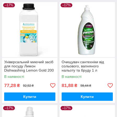
–17%
–17%
Універсальний миючий засіб
Очищувач сантехніки від
для посуду Лимон
сольового, вапняного
Dishwashing Lemon Gold 200
нальоту та бруду 1 л
мл
В наявності
В наявності
77,28
81,88
₴
₴
92,92 ₴
98,44 ₴
Купити
Купити
–17%
–17%