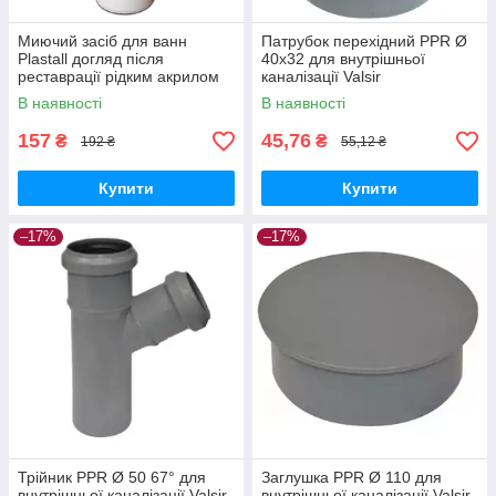
Миючий засіб для ванн
Патрубок перехідний PPR Ø
Plastall догляд після
40х32 для внутрішньої
реставрації рідким акрилом
каналізації Valsir
500 мл
В наявності
В наявності
157
45,76
₴
₴
192 ₴
55,12 ₴
Купити
Купити
–17%
–17%
Трійник PPR Ø 50 67° для
Заглушка PPR Ø 110 для
внутрішньої каналізації Valsir
внутрішньої каналізації Valsir