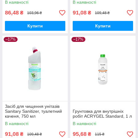
В наявності
В наявності
86,48
91,08
₴
₴
103,96 ₴
109,48 ₴
Купити
Купити
–17%
–17%
Засіб для чищення унітазів
Sanitary Sanitizer, туалетний
Грунтовка для внутрішніх
каченя, 750 мл
робіт ACRYGEL Standard, 1 л
В наявності
В наявності
91,08
95,68
₴
₴
109,48 ₴
115 ₴