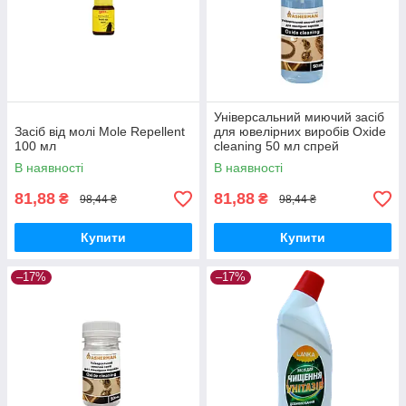
Універсальний миючий засіб
Засіб від молі Mole Repellent
для ювелірних виробів Oxide
100 мл
cleaning 50 мл спрей
В наявності
В наявності
81,88
81,88
₴
₴
98,44 ₴
98,44 ₴
Купити
Купити
–17%
–17%