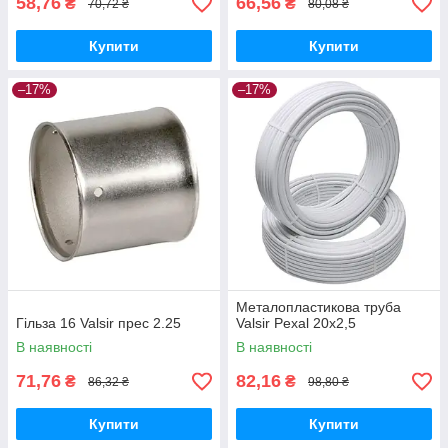
58,76
66,56
₴
₴
70,72 ₴
80,08 ₴
Купити
Купити
–17%
–17%
Металопластикова труба
Гільза 16 Valsir прес 2.25
Valsir Pexal 20x2,5
В наявності
В наявності
71,76
82,16
₴
₴
86,32 ₴
98,80 ₴
Купити
Купити