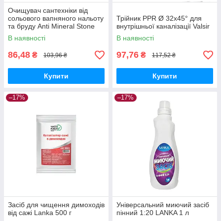
Очищувач сантехніки від
сольового вапняного нальоту
Трійник PPR Ø 32х45° для
та бруду Anti Mineral Stone
внутрішньої каналізації Valsir
500 мл
В наявності
В наявності
86,48
97,76
₴
₴
103,96 ₴
117,52 ₴
Купити
Купити
–17%
–17%
Засіб для чищення димоходів
Універсальний миючий засіб
від сажі Lanka 500 г
пінний 1:20 LANKA 1 л