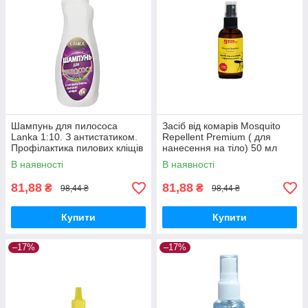
Шампунь для пилососа
Засіб від комарів Mosquito
Lanka 1:10. З антистатиком.
Repellent Premium ( для
Профілактика пилових кліщів
нанесення на тіло) 50 мл
1 л
В наявності
В наявності
81,88
81,88
₴
₴
98,44 ₴
98,44 ₴
Купити
Купити
–17%
–17%