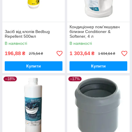
Кондиціонер пом'якшувач
Засіб від клопів Bedbug
білизни Conditioner &
Repellent 500мл
Softener, 4 л
В наявності
В наявності
196,88
1 303,64
₴
₴
275,54 ₴
1 694,64 ₴
Купити
Купити
–18%
–17%