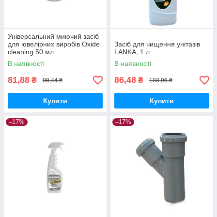
Універсальний миючий засіб
для ювелірних виробів Oxide
Засіб для чищення унітазів
cleaning 50 мл
LANKA, 1 л
В наявності
В наявності
81,88
86,48
₴
₴
98,44 ₴
103,96 ₴
Купити
Купити
–17%
–17%