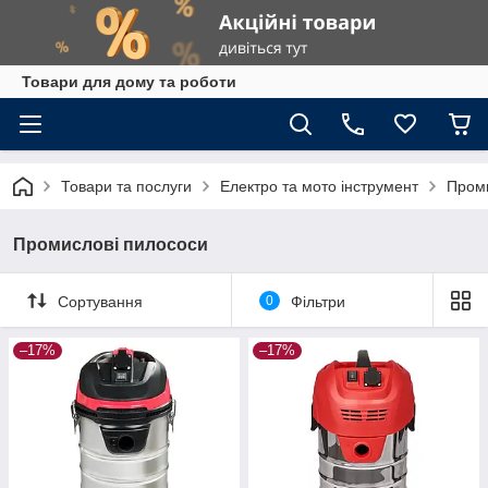
Товари для дому та роботи
Товари та послуги
Електро та мото інструмент
Проми
Промислові пилососи
Сортування
0
Фільтри
–17%
–17%