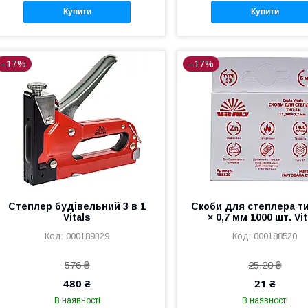
Купити
Купити
–17%
–17%
Степлер будівельний 3 в 1
Скоби для степлера ти
Vitals
× 0,7 мм 1000 шт. Vit
000189329
000188520
576 ₴
25,20 ₴
480 ₴
21 ₴
В наявності
В наявності