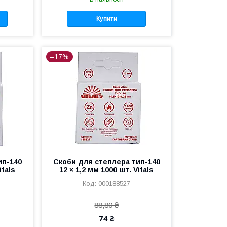
Купити
–17%
ип-140
Скоби для степлера тип-140
itals
12 × 1,2 мм 1000 шт. Vitals
000188527
88,80 ₴
74 ₴