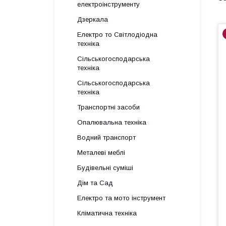
електроінструменту
Дзеркала
Електро то Світлодіодна
техніка
Сільськогосподарська
техніка
Сільськогосподарська
техніка
Транспортні засоби
Опалювальна техніка
Водний транспорт
Металеві меблі
Будівельні суміші
Дім та Сад
Електро та мото інструмент
Кліматична техніка