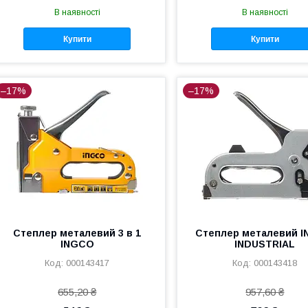
В наявності
В наявності
Купити
Купити
–17%
–17%
Степлер металевий 3 в 1
Степлер металевий 
INGCO
INDUSTRIAL
000143417
000143418
655,20 ₴
957,60 ₴