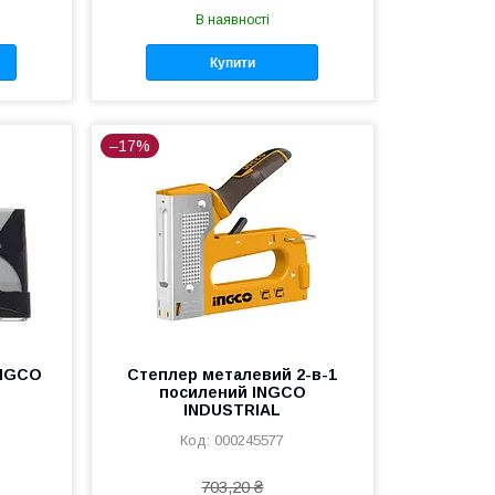
В наявності
Купити
–17%
INGCO
Степлер металевий 2-в-1
посилений INGCO
INDUSTRIAL
000245577
703,20 ₴