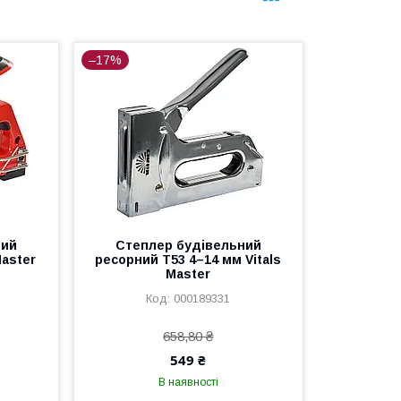
–17%
ний
Степлер будівельний
Master
ресорний Т53 4–14 мм Vitals
Master
000189331
658,80 ₴
549 ₴
В наявності