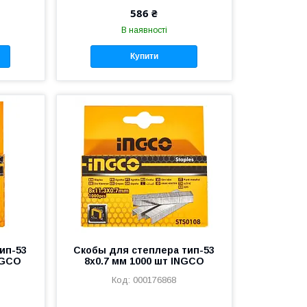
586 ₴
В наявності
Купити
ип-53
Скобы для степлера тип-53
NGCO
8х0.7 мм 1000 шт INGCO
000176868