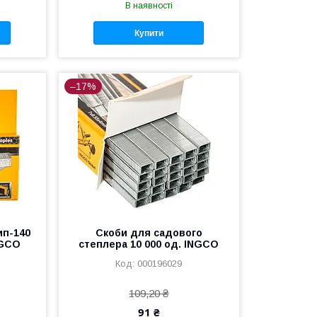
В наявності
Купити
–17%
ип-140
Скоби для садового
NGCO
степлера 10 000 од. INGCO
000196029
109,20 ₴
91 ₴