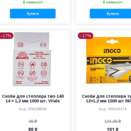
В наявності
В наявності
Купити
Купити
–17%
–17%
Скоби для степлера тип-140
Скоби для степлера т
14 × 1,2 мм 1000 шт. Vitals
12×1,2 мм 1000 шт I
000188528
000162374
96 ₴
121,20 ₴
80 ₴
101 ₴