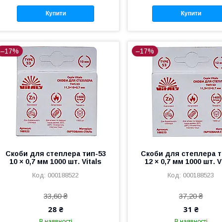
Купити
Купити
–17%
–17%
Скоби для степлера тип-53
Скоби для степлера т
10 × 0,7 мм 1000 шт. Vitals
12 × 0,7 мм 1000 шт. V
000188522
000188523
33,60 ₴
37,20 ₴
28 ₴
31 ₴
В наявності
В наявності