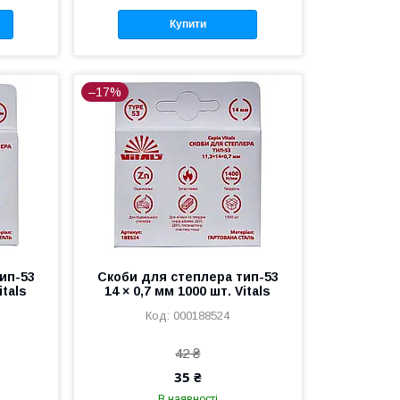
Купити
–17%
ип-53
Скоби для степлера тип-53
itals
14 × 0,7 мм 1000 шт. Vitals
000188524
42 ₴
35 ₴
В наявності