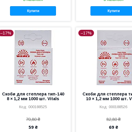
Купити
Купити
–17%
–17%
Скоби для степлера тип-140
Скоби для степлера т
8 × 1,2 мм 1000 шт. Vitals
10 × 1,2 мм 1000 шт. V
000188525
000188526
70,80 ₴
82,80 ₴
59 ₴
69 ₴