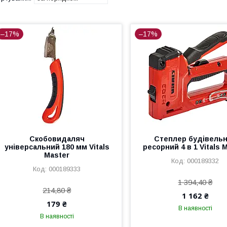
–17%
–17%
Скобовидаляч
Степлер будівель
універсальний 180 мм Vitals
ресорний 4 в 1 Vitals 
Master
000189332
000189333
1 394,40 ₴
214,80 ₴
1 162 ₴
179 ₴
В наявності
В наявності