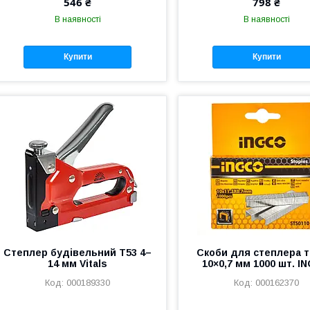
546 ₴
798 ₴
В наявності
В наявності
Купити
Купити
Степлер будівельний Т53 4–
Скоби для степлера т
14 мм Vitals
10×0,7 мм 1000 шт. I
000189330
000162370