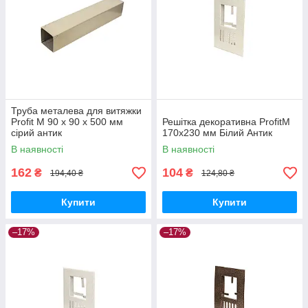
Труба металева для витяжки
Profit M 90 х 90 х 500 мм
Решітка декоративна ProfitM
сірий антик
170х230 мм Білий Антик
В наявності
В наявності
162
104
₴
₴
194,40 ₴
124,80 ₴
Купити
Купити
–17%
–17%