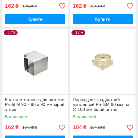
162
162
₴
₴
194,40 ₴
194,40 ₴
Купити
Купити
–17%
–17%
Коліно металеве для витяжки
Перехідник квадратний
Profit M 90 х 90 х 90 мм сірий
металевий ProfitM 90 мм на
антик
∅ 100 мм білий антик
В наявності
В наявності
162
104
₴
₴
194,40 ₴
124,80 ₴