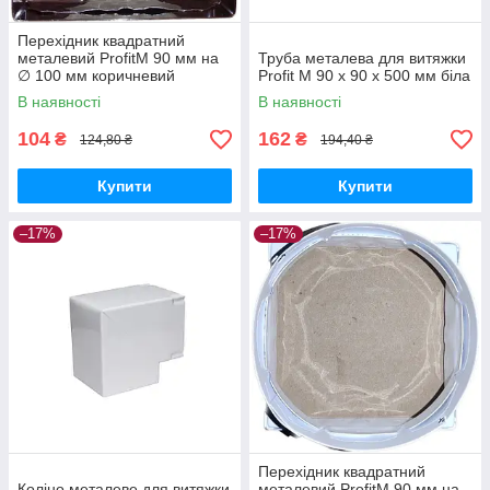
Перехідник квадратний
металевий ProfitM 90 мм на
Труба металева для витяжки
∅ 100 мм коричневий
Profit M 90 х 90 х 500 мм біла
В наявності
В наявності
104
162
₴
₴
124,80 ₴
194,40 ₴
Купити
Купити
–17%
–17%
Перехідник квадратний
Коліно металеве для витяжки
металевий ProfitM 90 мм на