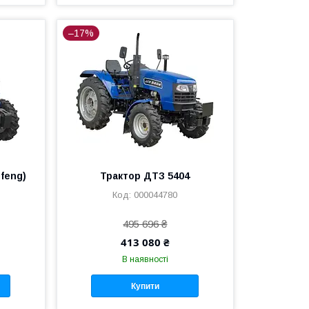
–17%
feng)
Трактор ДТЗ 5404
000044780
495 696 ₴
413 080 ₴
В наявності
Купити