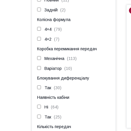
Повний
12
Задній
2
Колісна формула
4×4
79
4×2
7
Коробка перемикання передач
Механічна
113
Варіатор
10
Блокування диференціалу
Так
30
Наявність кабіни
Ні
64
Так
25
Кількість передач