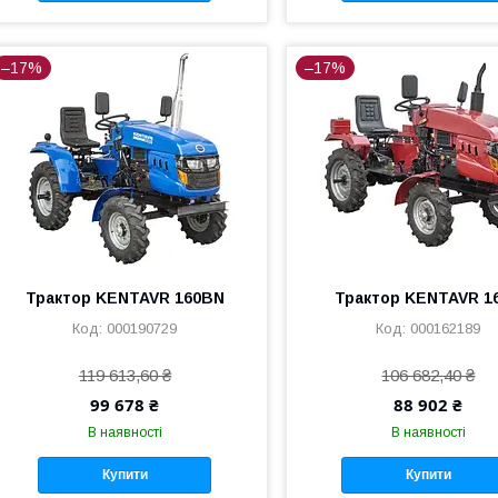
–17%
–17%
Трактор KENTAVR 160BN
Трактор KENTAVR 1
000190729
000162189
119 613,60 ₴
106 682,40 ₴
99 678 ₴
88 902 ₴
В наявності
В наявності
Купити
Купити