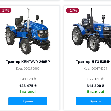
–17%
–17%
Трактор KENTAVR 240BP
Трактор ДТЗ 5354
000179960
000174204
148 170 ₴
377 160 ₴
123 475 ₴
314 300 ₴
В наявності
В наявності
Купити
Купити