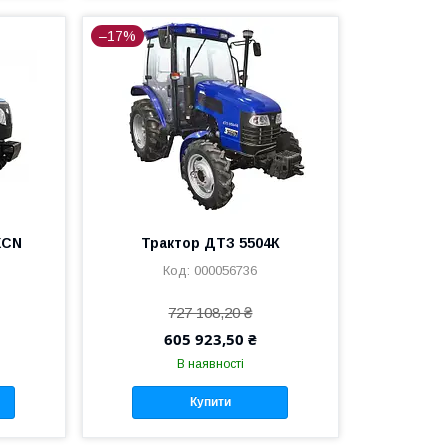
–17%
XCN
Трактор ДТЗ 5504К
000056736
727 108,20 ₴
605 923,50 ₴
В наявності
Купити