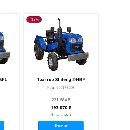
–17%
0BFL
Трактор Shifeng 244BF
000178603
231 684 ₴
193 070 ₴
В наявності
Купити