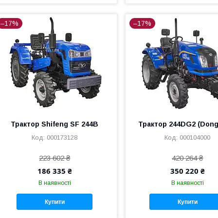
–17%
–17%
Трактор Shifeng SF 244B
Трактор 244DG2 (Dong
000173128
000104000
223 602 ₴
420 264 ₴
186 335 ₴
350 220 ₴
В наявності
В наявності
Купити
Купити