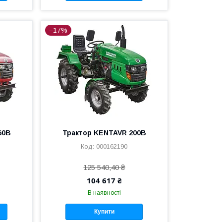
–17%
60B
Трактор KENTAVR 200B
000162190
125 540,40 ₴
104 617 ₴
В наявності
Купити