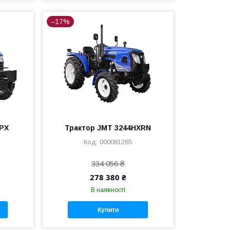
–17%
HPX
Трактор JMT 3244HXRN
000081265
334 056 ₴
278 380 ₴
В наявності
Купити