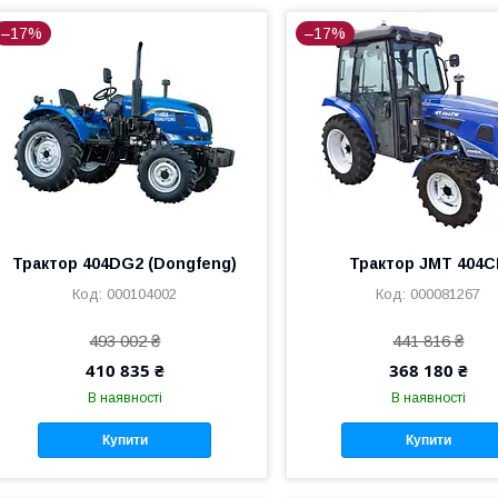
–17%
–17%
Трактор 404DG2 (Dongfeng)
Трактор JMT 404
000104002
000081267
493 002 ₴
441 816 ₴
410 835 ₴
368 180 ₴
В наявності
В наявності
Купити
Купити