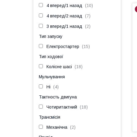
4 вперед/1 назад
10
4 вперед/2 назад
7
3 вперед/1 назад
2
Тип запуску
Електростартер
15
Тип ходової
Колісне шасі
18
Мульчування
Ні
4
Тактность двигуна
Чотиритактний
18
Трансмісія
Механічна
2