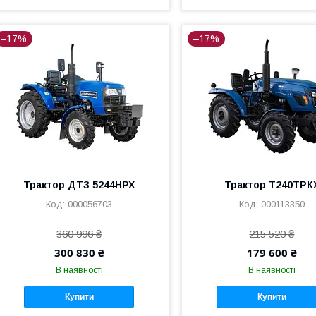
–17%
–17%
Трактор ДТЗ 5244НРХ
Трактор Т240TРК
000056703
000113350
360 996 ₴
215 520 ₴
300 830 ₴
179 600 ₴
В наявності
В наявності
Купити
Купити