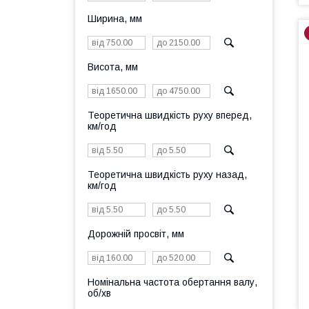
Ширина, мм
Висота, мм
Теоретична швидкість руху вперед,
км/год
Теоретична швидкість руху назад,
км/год
Дорожній просвіт, мм
Номінальна частота обертання валу,
об/хв