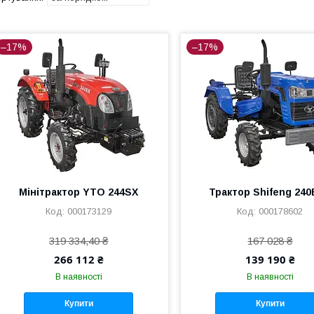
–17%
–17%
Мінітрактор YTO 244SX
Трактор Shifeng 24
000173129
000178602
319 334,40 ₴
167 028 ₴
266 112 ₴
139 190 ₴
В наявності
В наявності
Купити
Купити