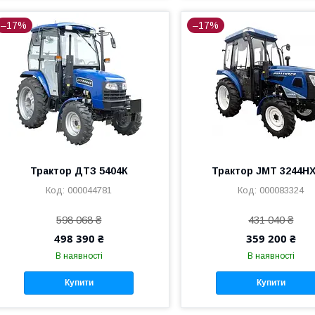
–17%
–17%
Трактор ДТЗ 5404К
Трактор JMT 3244H
000044781
000083324
598 068 ₴
431 040 ₴
498 390 ₴
359 200 ₴
В наявності
В наявності
Купити
Купити