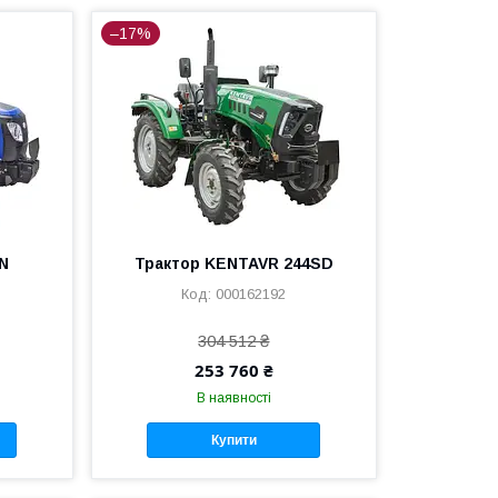
–17%
CN
Трактор KENTAVR 244SD
000162192
304 512 ₴
253 760 ₴
В наявності
Купити