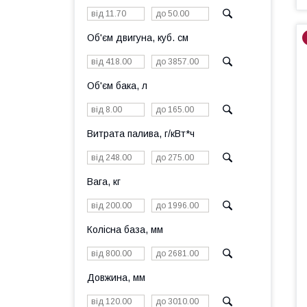
Об'єм двигуна, куб. см
Об'єм бака, л
Витрата палива, г/кВт*ч
Вага, кг
Колісна база, мм
Довжина, мм