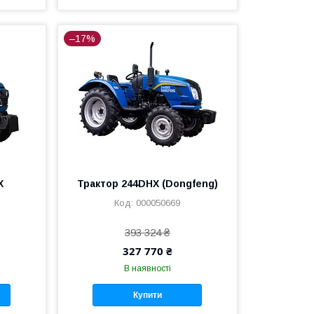
–17%
X
Трактор 244DHX (Dongfeng)
000050669
393 324 ₴
327 770 ₴
В наявності
Купити