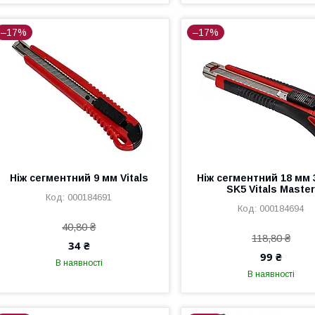
–17%
–17%
Ніж сегментний 9 мм Vitals
Ніж сегментний 18 мм 
SK5 Vitals Maste
000184691
000184694
40,80 ₴
118,80 ₴
34 ₴
99 ₴
В наявності
В наявності