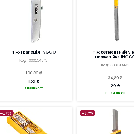
Ніж-трапеція INGCO
Ніж сегментний 9 
нержавійка INGC
000154843
000143441
190,80 ₴
34,80 ₴
159 ₴
29 ₴
В наявності
В наявності
–17%
–17%