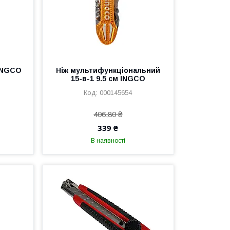
 INGCO
Ніж мультифункціональний
15-в-1 9.5 см INGCO
000145654
406,80 ₴
339 ₴
В наявності