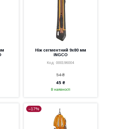
мм
Ніж сегментний 9х80 мм
O
INGCO
000196004
54 ₴
45 ₴
В наявності
–17%