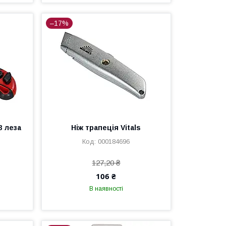
–17%
3 леза
Ніж трапеція Vitals
r
000184696
127,20 ₴
106 ₴
В наявності