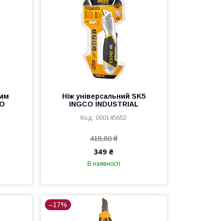
 мм
Ніж універсальний SK5
CO
INGCO INDUSTRIAL
000145652
418,80 ₴
349 ₴
В наявності
–17%