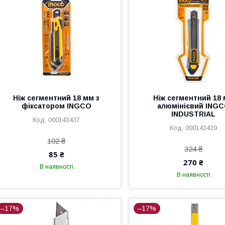
Ніж сегментний 18 мм з
Ніж сегментний 18
фіксатором INGCO
алюмінієвий ING
INDUSTRIAL
000143437
000143439
102 ₴
324 ₴
85 ₴
270 ₴
В наявності
В наявності
–17%
–17%