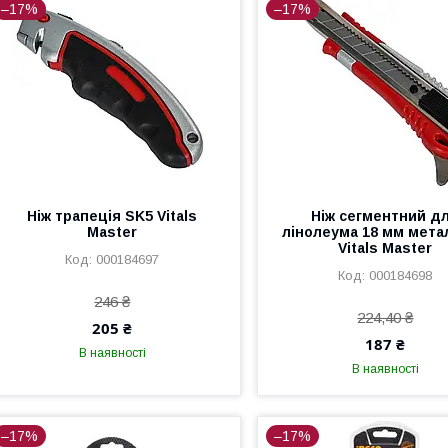
–17%
–17%
Ніж трапеція SK5 Vitals
Ніж сегментний д
Master
лінолеума 18 мм мета
Vitals Master
000184697
000184698
246 ₴
224,40 ₴
205 ₴
187 ₴
В наявності
В наявності
–17%
–17%