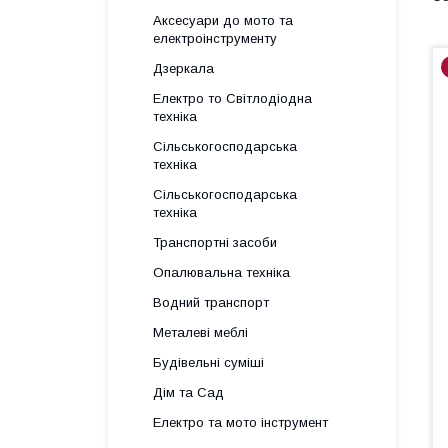
Аксесуари до мото та
електроінструменту
Дзеркала
Електро то Світлодіодна
техніка
Сільськогосподарська
техніка
Сільськогосподарська
техніка
Транспортні засоби
Опалювальна техніка
Водний транспорт
Металеві меблі
Будівельні суміші
Дім та Сад
Електро та мото інструмент