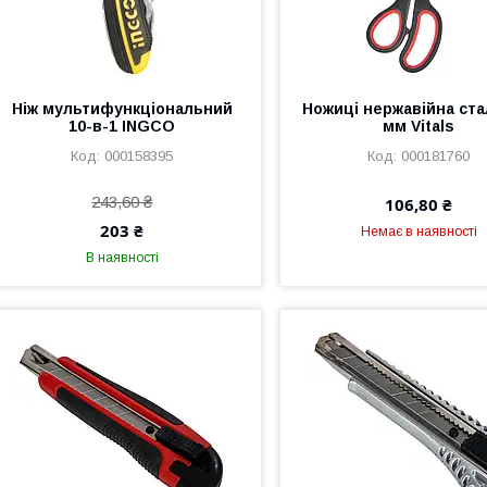
Ніж мультифункціональний
Ножиці нержавійна ста
10-в-1 INGCO
мм Vitals
000158395
000181760
243,60 ₴
106,80 ₴
203 ₴
Немає в наявності
В наявності