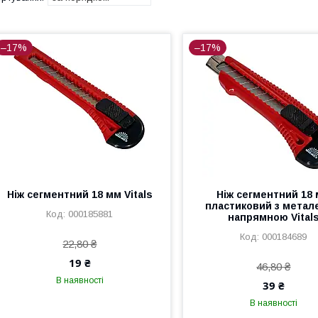
–17%
–17%
Ніж сегментний 18 мм Vitals
Ніж сегментний 18
пластиковий з мета
000185881
напрямною Vital
000184689
22,80 ₴
19 ₴
46,80 ₴
В наявності
39 ₴
В наявності