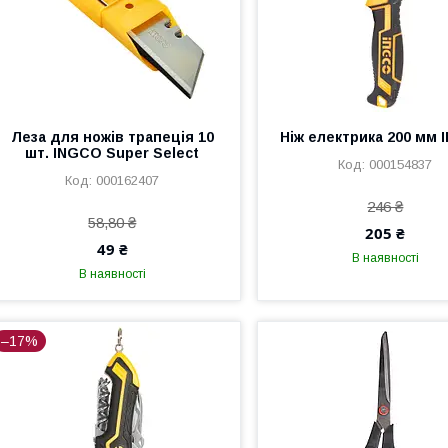
Леза для ножів трапеція 10
Ніж електрика 200 мм
шт. INGCO Super Select
000154837
000162407
246 ₴
58,80 ₴
205 ₴
49 ₴
В наявності
В наявності
–17%