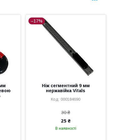
–17%
 мм
Ніж сегментний 9 мм
левою
нержавійка Vitals
s
000184690
30 ₴
25 ₴
В наявності