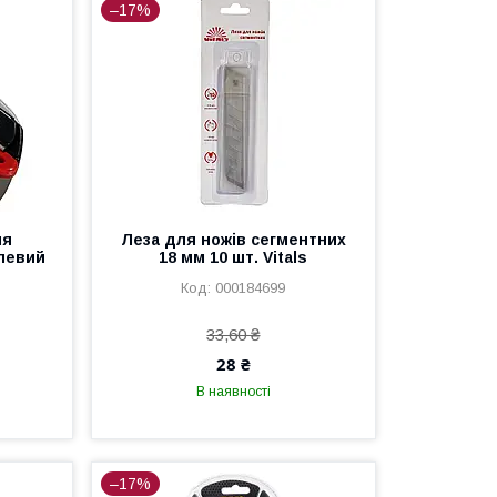
–17%
ля
Леза для ножів сегментних
левий
18 мм 10 шт. Vitals
000184699
33,60 ₴
28 ₴
В наявності
–17%